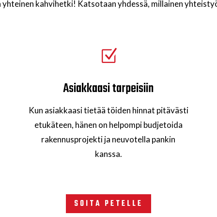
an yhteinen kahvihetki! Katsotaan yhdessä, millainen yhteistyö
Z
Asiakkaasi tarpeisiin
Kun asiakkaasi tietää töiden hinnat pitävästi
etukäteen, hänen on helpompi budjetoida
rakennusprojekti ja neuvotella pankin
kanssa.
SOITA PETELLE