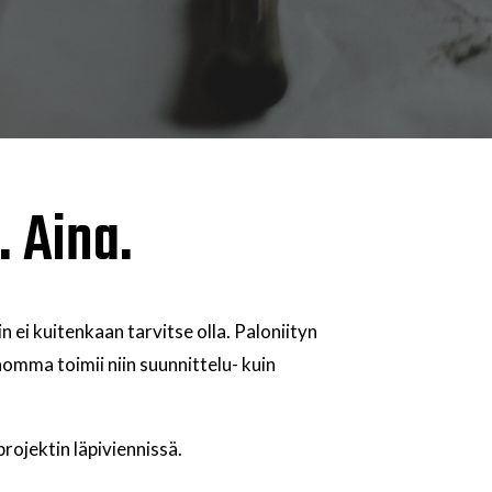
 Aina.
ei kuitenkaan tarvitse olla. Paloniityn
 homma toimii niin suunnittelu- kuin
jektin läpiviennissä.