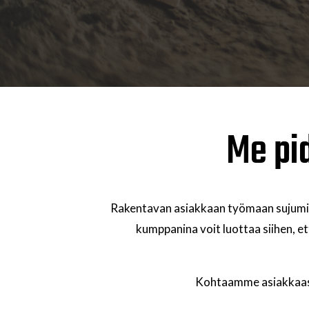
Me pi
Rakentavan asiakkaan työmaan sujuminen
kumppanina v
oit luottaa siihen, e
Kohtaamme asiakkaasi