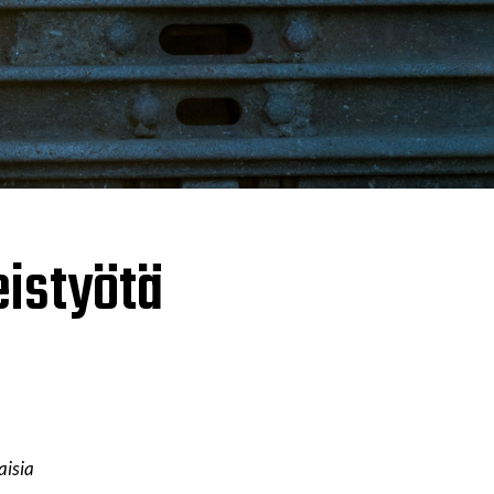
eistyötä
aisia