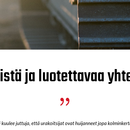
istä ja luotettavaa yht
{
ä kuulee juttuja, että urakoitsijat ovat huijanneet jopa kolminkert