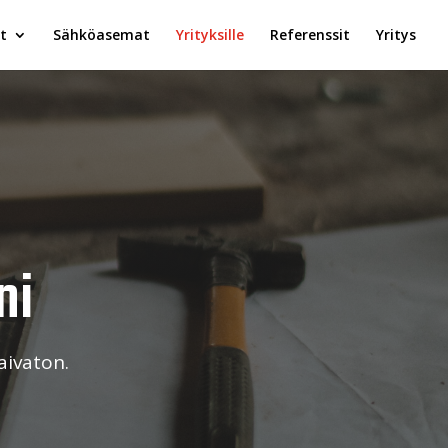
t
Sähköasemat
Yrityksille
Referenssit
Yritys
ni
aivaton.