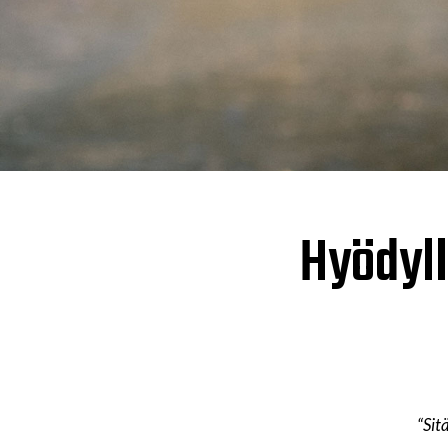
Hyödyll
“Sit