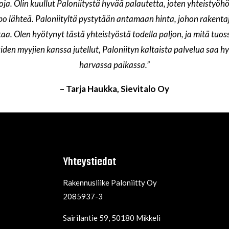
oja. Olin kuullut Paloniitystä hyvää palautetta, joten yhteistyöhö
po lähteä. Paloniityltä pystytään antamaan hinta, johon rakentaj
taa. Olen hyötynyt tästä yhteistyöstä todella paljon, ja mitä tuos
den myyjien kanssa jutellut, Paloniityn kaltaista palvelua saa h
harvassa paikassa.”
– Tarja Haukka, Sievitalo Oy
Yhteystiedot
Rakennusliike Paloniitty Oy
2085937-3
Sairilantie 59, 50180 Mikkeli