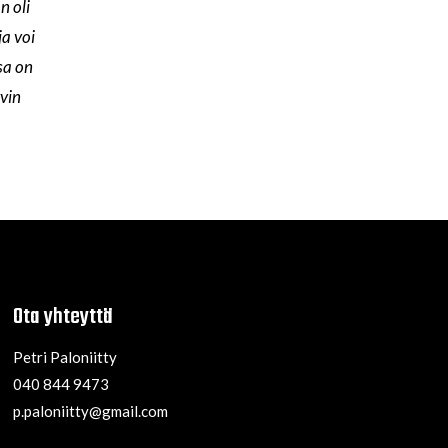
n oli
a voi
sa on
yvin
Ota yhteyttä
Petri Paloniitty
040 844 9473
p.paloniitty@gmail.com