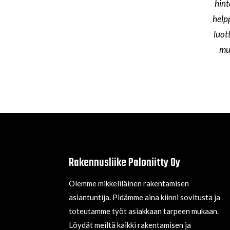
hint
help
luot
mui
Rakennusliike Paloniitty Oy
Olemme mikkeliläinen rakentamisen
asiantuntija. Pidämme aina kiinni sovitusta ja
toteutamme työt asiakkaan tarpeen mukaan.
Löydät meiltä kaikki rakentamisen ja