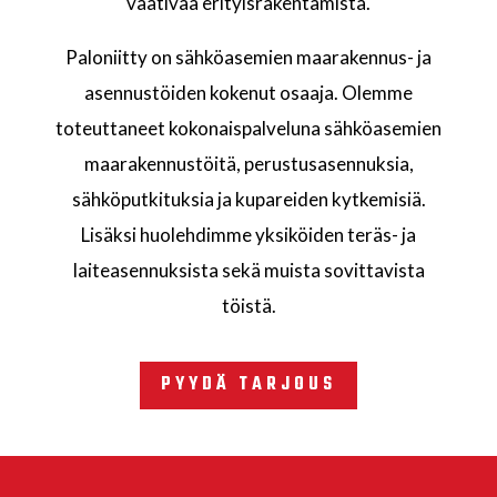
vaativaa erityisrakentamista.
Paloniitty on sähköasemien maarakennus- ja
asennustöiden kokenut osaaja. Olemme
toteuttaneet kokonaispalveluna sähköasemien
maarakennustöitä, perustusasennuksia,
sähköputkituksia ja kupareiden kytkemisiä.
Lisäksi huolehdimme yksiköiden teräs- ja
laiteasennuksista sekä muista sovittavista
töistä.
PYYDÄ TARJOUS