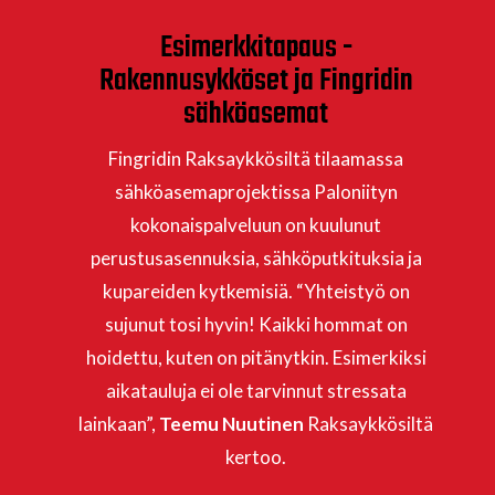
Esimerkkitapaus -
Rakennusykköset ja Fingridin
sähköasemat
Fingridin Raksaykkösiltä tilaamassa
sähköasemaprojektissa Paloniityn
kokonaispalveluun on kuulunut
perustusasennuksia, sähköputkituksia ja
kupareiden kytkemisiä. “Yhteistyö on
sujunut tosi hyvin! Kaikki hommat on
hoidettu, kuten on pitänytkin. Esimerkiksi
aikatauluja ei ole tarvinnut stressata
lainkaan”,
Teemu Nuutinen
Raksaykkösiltä
kertoo.