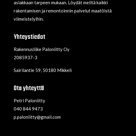
asiakkaan tarpeen mukaan. Löydät meiltä kaikki
rakentamisen ja remontoinnin palvelut maatöistä
viimeistelyihin.
Yhteystiedot
Rakennusliike Paloniitty Oy
2085937-3
Sairilantie 59, 50180 Mikkeli
Ota yhteyttä
Petri Paloniitty
040 844 9473
p.paloniitty@gmail.com