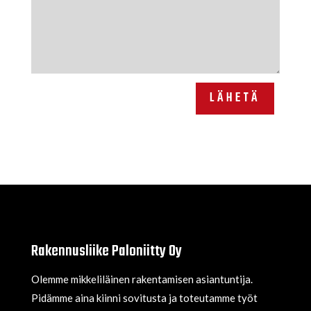
LÄHETÄ
Rakennusliike Paloniitty Oy
Olemme mikkeliläinen rakentamisen asiantuntija.
Pidämme aina kiinni sovitusta ja toteutamme työt