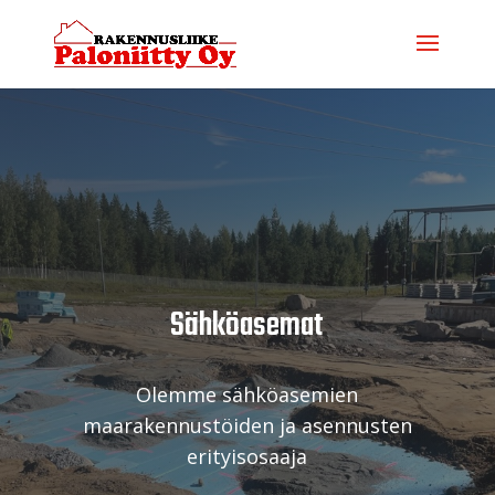
Sähköasemat
Olemme sähköasemien
maarakennustöiden ja asennusten
erityisosaaja